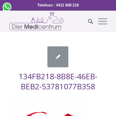
Telefoon : 0411 608 219
134FB218-8B8E-46EB-
BEB2-53781077B358