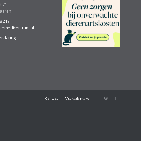
t 71
Haaren
8 219
iermedicentrum.nl
erklaring
Contact
Afspraak maken