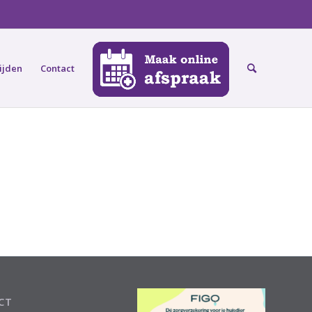
ijden
Contact
CT